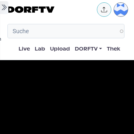
Skip to main content
User 
m
Hauptnavigation
Live
Lab
Upload
DORFTV
Thek