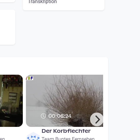
Transkription
00:06:24
Der Korbflechter
en
Team Buntes Fernsehen