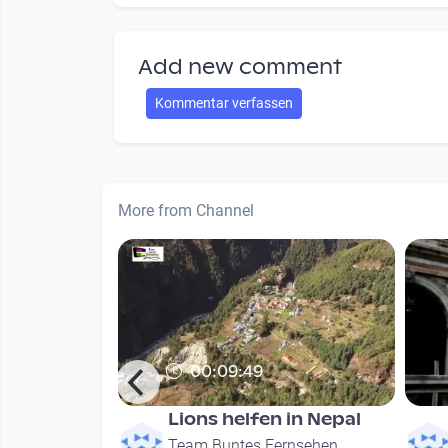
Add new comment
Kommentar verfassen
More from Channel
00:09:49
 Zukunft
Lions helfen in Nepal
rnsehen
Team Buntes Fernsehen