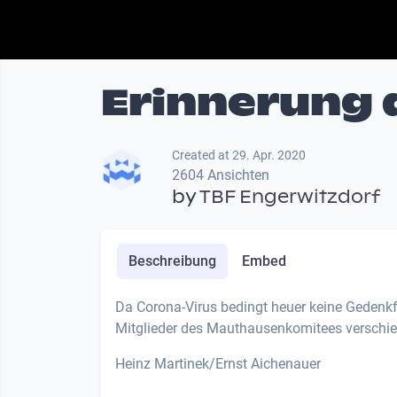
Erinnerung 
Created at 29. Apr. 2020
2604 Ansichten
by
TBF Engerwitzdorf
Beschreibung
Embed
Da Corona-Virus bedingt heuer keine Gedenkf
Mitglieder des Mauthausenkomitees verschi
Heinz Martinek/Ernst Aichenauer