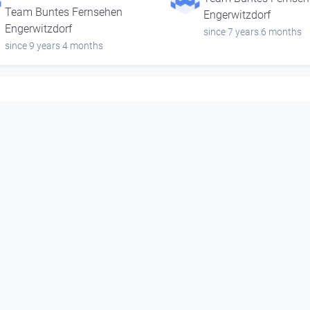
Team Buntes Fernsehen
Engerwitzdorf
Engerwitzdorf
since 7 years 6 months
since 9 years 4 months
00:07:59
00:05:22
Venedig Karneval und
Neueröffnung
Masken
Team Buntes Fernseh
Team Buntes Fernsehen
Engerwitzdorf
Engerwitzdorf
since 7 years 6 months
since 9 years 4 months