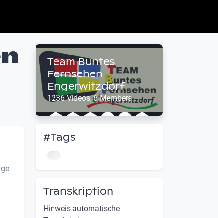
en
Team Buntes
Fernsehen
Engerwitzdorf
1236 Videos, 6 Members
#Tags
ige
Transkription
Hinweis automatische