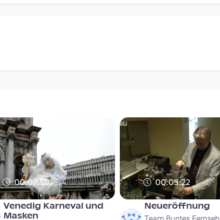
00:07:59
00:05:22
Venedig Karneval und
Neueröffnung
Masken
Team Buntes Fernseh