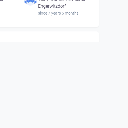
Engerwitzdorf
since 7 years 6 months
00:06:24
Der Korbflechter
en
Team Buntes Fernsehen
Engerwitzdorf
since 7 years 6 months