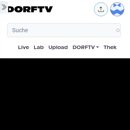
Skip to main content
User 
Hauptnavigation
Live
Lab
Upload
DORFTV
Thek