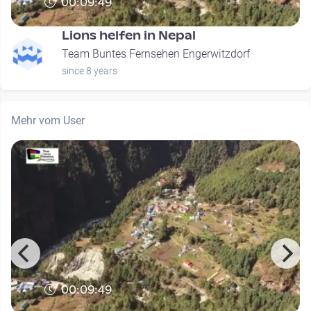
00:09:49
Lions helfen in Nepal
Team Buntes Fernsehen Engerwitzdorf
since 8 years
Mehr vom User
00:09:49