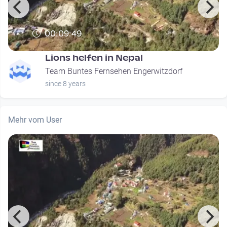
00:09:49
Lions helfen in Nepal
Team Buntes Fernsehen Engerwitzdorf
since 8 years
Mehr vom User