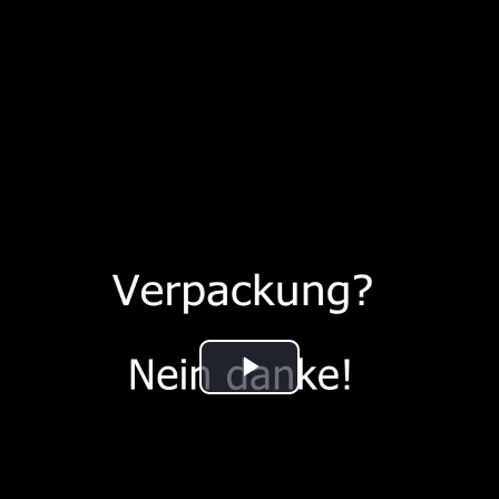
Play
Video