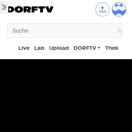
Skip to main content
User 
Hauptnavigation
Live
Lab
Upload
DORFTV
Thek