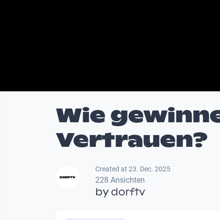
Wie gewinn
Vertrauen?
Created at 23. Dec. 2025
228 Ansichten
by
dorftv