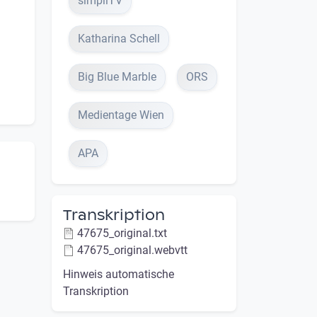
simpliTV
Katharina Schell
Big Blue Marble
ORS
Medientage Wien
APA
Transkription
47675_original.txt
47675_original.webvtt
Hinweis automatische
Transkription