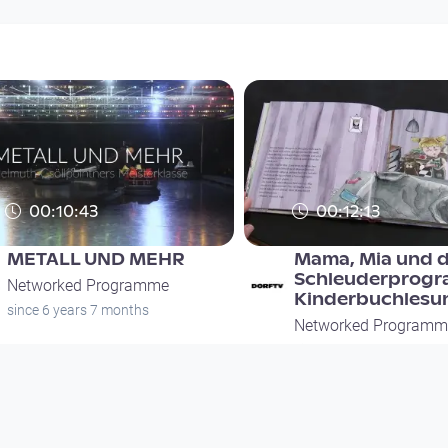
00:10:43
00:12:13
METALL UND MEHR
Mama, Mia und 
Schleuderprogr
Networked Programme
Kinderbuchlesu
since 6 years 7 months
Networked Programm
since 5 years 6 months