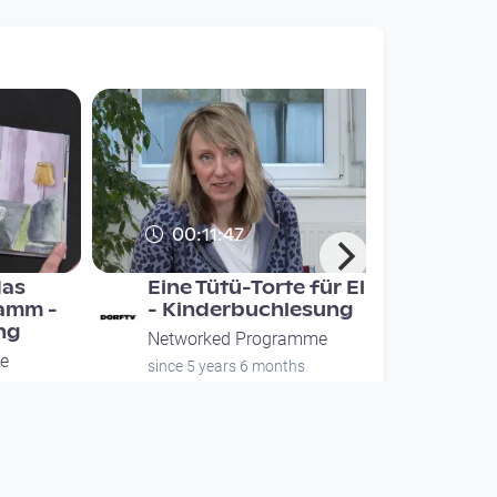
00:11:47
das
Eine Tütü-Torte für Elise
amm -
- Kinderbuchlesung
ng
Networked Programme
e
since 5 years 6 months