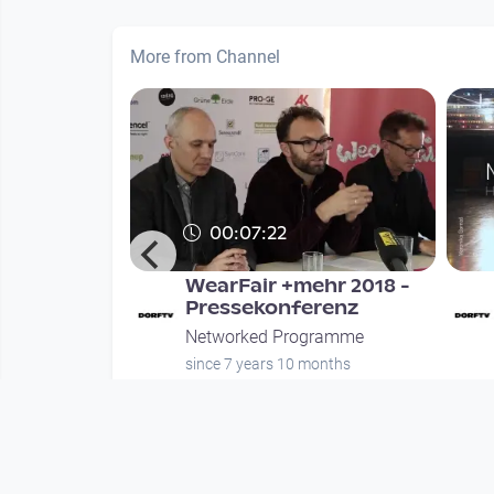
More from Channel
00:07:22
9 -
WearFair +mehr 2018 -
Linz
Pressekonferenz
gramme
Networked Programme
onths
since 7 years 10 months
Mehr vom User