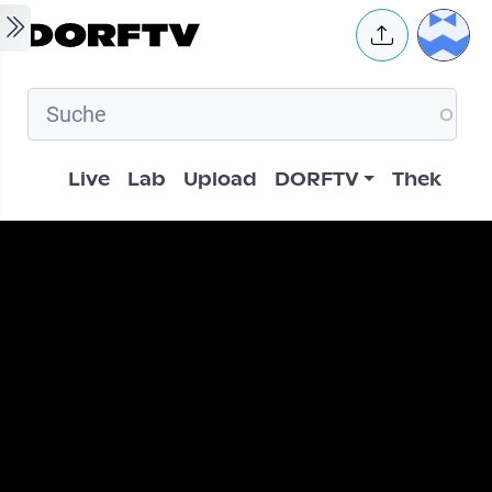
Skip to main content
User 
Hauptnavigation
Live
Lab
Upload
DORFTV
Thek