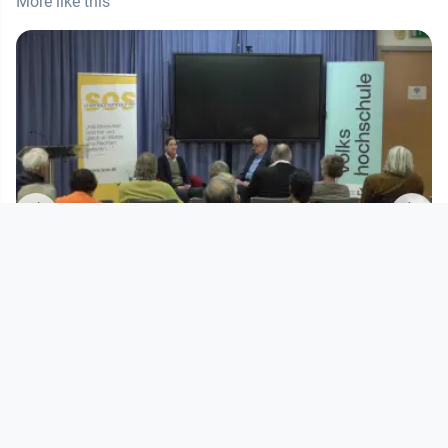
More like this
00:46:00
Salon für Menschenrechte:
Künstliche Intelligenz und Mensche
SOS Menschenrechte
since 5 months 1 week