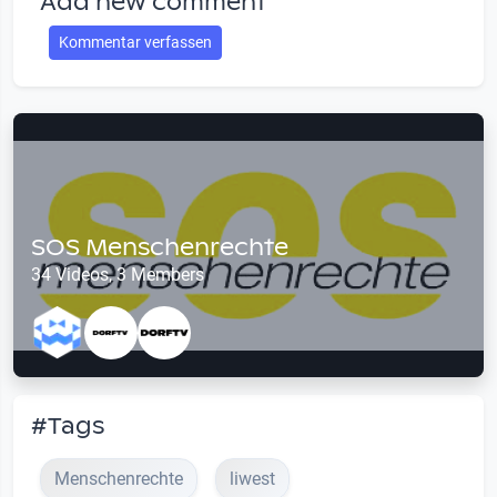
Add new comment
Kommentar verfassen
SOS Menschenrechte
34 Videos, 3 Members
#Tags
Menschenrechte
liwest