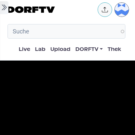
Skip to main content
User 
Hauptnavigation
Live
Lab
Upload
DORFTV
Thek