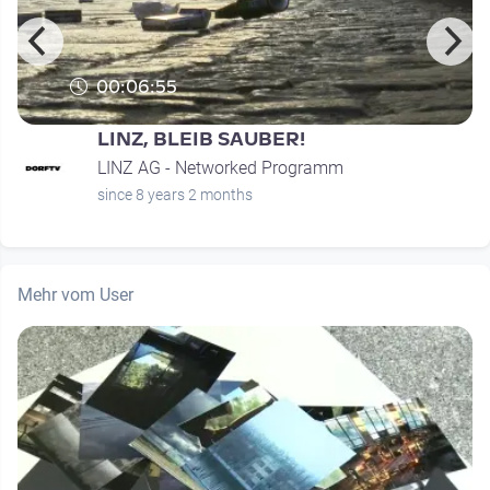
00:06:55
LINZ, BLEIB SAUBER!
LINZ AG - Networked Programm
since 8 years 2 months
Mehr vom User