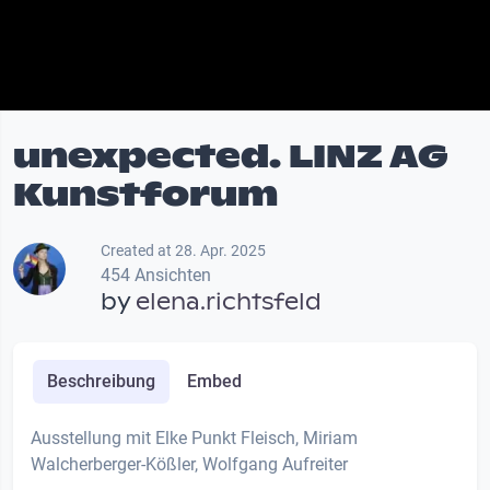
unexpected. LINZ AG
Kunstforum
Created at 28. Apr. 2025
454 Ansichten
by
elena.richtsfeld
Beschreibung
Embed
Ausstellung mit Elke Punkt Fleisch, Miriam
Walcherberger-Kößler, Wolfgang Aufreiter