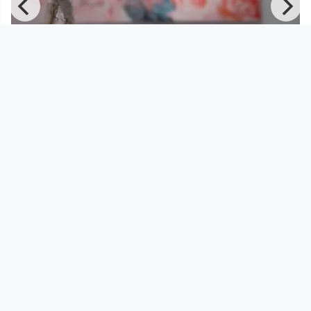
00:12:55
Grenzenlose Perspektiven. Linzer
Kunst im internationalen Ko
LINZ AG - Networked Programm
since 10 months 3 weeks
Footer 1
Charta für Community Fernsehen in Österreich
Datenschutzerklärung
Gesetze im Rundfunkbereich
Grundsätze der Programmgestaltung
Jugendschutzerklärung
Impressum & Haftungsausschluss
Nutzungsvereinbarung