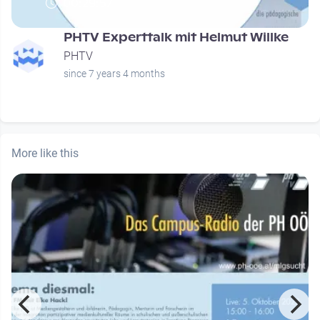
00:29:57
PHTV Experttalk mit Helmut Willke
PHTV
since 7 years 4 months
More like this