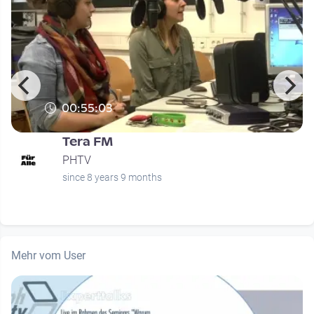
00:55:03
Tera FM
PHTV
since 8 years 9 months
Mehr vom User