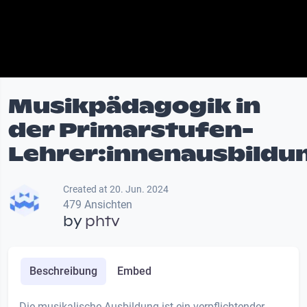
Musikpädagogik in
der Primarstufen-
Lehrer:innenausbildu
Created at 20. Jun. 2024
479 Ansichten
by
phtv
Beschreibung
Embed
Die musikalische Ausbildung ist ein verpflichtender,