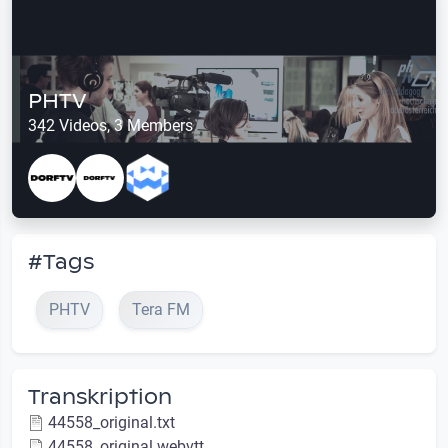
PHTV
342 Videos, 3 Members
#Tags
PHTV
Tera FM
Transkription
44558_original.txt
44558_original.webvtt