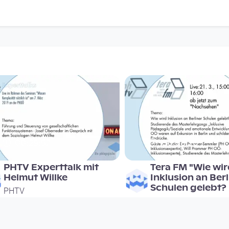
00:29:57
00:58:20
PHTV Experttalk mit
Tera FM "Wie wi
Helmut Willke
Inklusion an Berl
Schulen gelebt?
PHTV
PHTV
since 7 years 4 months
since 7 years 4 months