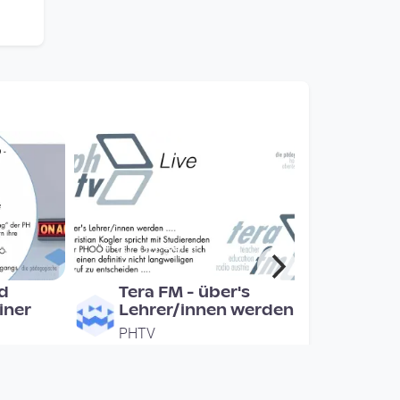
00:59:11
rd
Tera FM - über's
iner
Lehrer/innen werden
PHTV
since 7 years 6 months