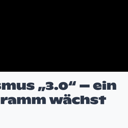
mus „3.0“ – ein
gramm wächst