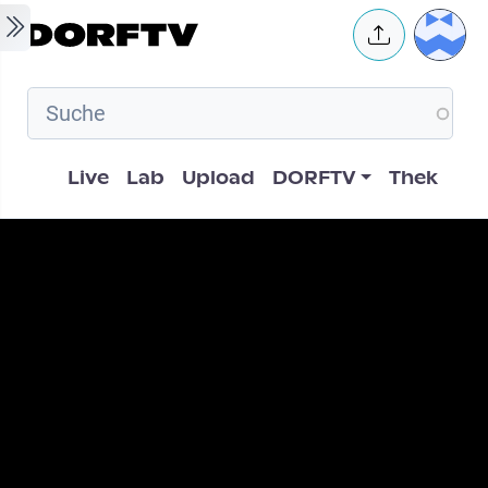
Skip to main content
User 
Hauptnavigation
Live
Lab
Upload
DORFTV
Thek