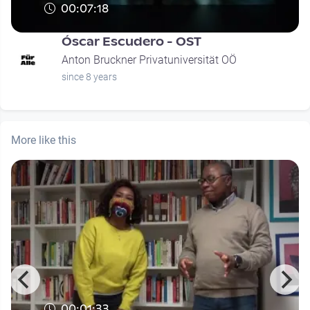
00:07:18
Óscar Escudero - OST
Anton Bruckner Privatuniversität OÖ
since 8 years
More like this
00:01:33