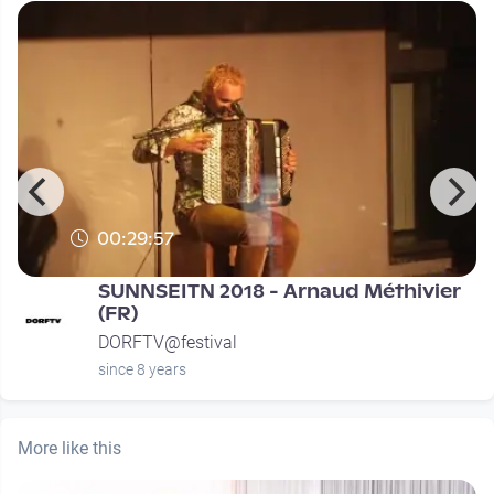
00:29:57
SUNNSEITN 2018 - Arnaud Méthivier
(FR)
DORFTV@festival
since 8 years
More like this