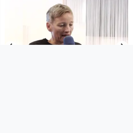
00:34:57
n
Dorf TV Tischgespräch | Nahsehen -
Fernsehen 2018 #05
Nahsehen - Fernsehen
since 7 years 9 months
Footer 1
Charta für Community Fernsehen in Österreich
Datenschutzerklärung