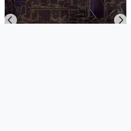
00:26:28
Performance von Gregor Woschitz |
Nahsehen - Fernsehen 2018
Nahsehen - Fernsehen
since 7 years 9 months
Footer 1
Charta für Community Fernsehen in Österreich
Datenschutzerklärung
Gesetze im Rundfunkbereich
Grundsätze der Programmgestaltung
Jugendschutzerklärung