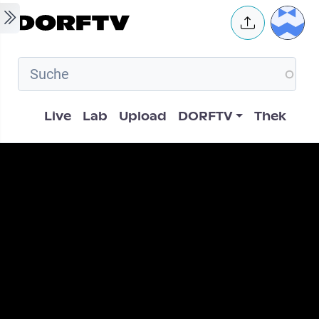
Skip to main content
User 
Hauptnavigation
Live
Lab
Upload
DORFTV
Thek