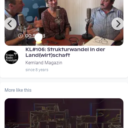
00:55:23
KL#106: Strukturwandel in der
Land(wirt)schaft
Kernland Magazin
since 8 years
More like this