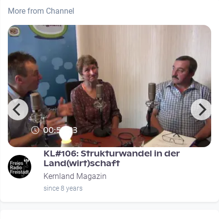
More from Channel
00:55:23
KL#106: Strukturwandel in der
Land(wirt)schaft
Kernland Magazin
since 8 years