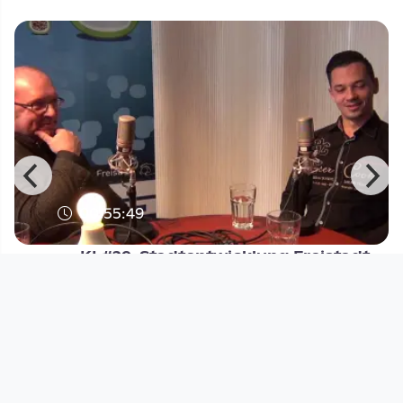
00:55:49
KL#29: Stadtentwicklung Freistadt
Kernland Magazin
since 9 years 5 months
Footer 1