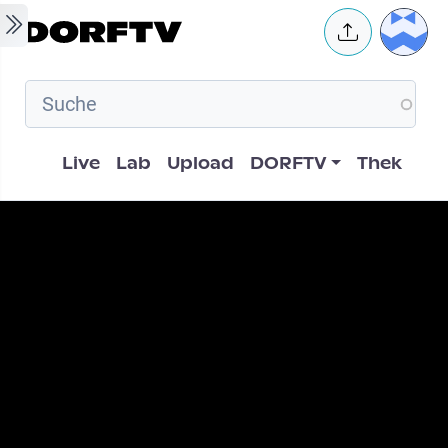
Skip to main content
User 
Hauptnavigation
Live
Lab
Upload
DORFTV
Thek