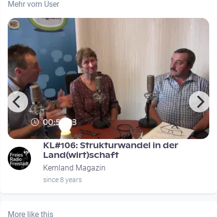
Mehr vom User
00:55:23
KL#106: Strukturwandel in der
Land(wirt)schaft
Kernland Magazin
since 8 years
More like this