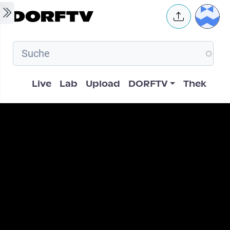
Skip to main content
User 
Hauptnavigation
Live
Lab
Upload
DORFTV
Thek