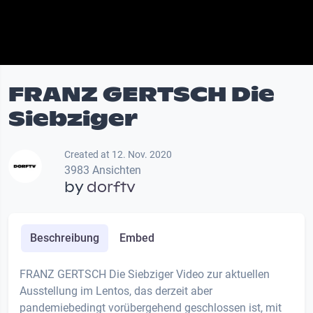
FRANZ GERTSCH Die
Siebziger
Created at 12. Nov. 2020
3983 Ansichten
by
dorftv
Beschreibung
Embed
FRANZ GERTSCH Die Siebziger Video zur aktuellen
Ausstellung im Lentos, das derzeit aber
pandemiebedingt vorübergehend geschlossen ist, mit