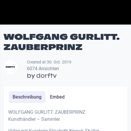
WOLFGANG GURLITT.
ZAUBERPRINZ
Created at 30. Oct. 2019
6074 Ansichten
by
dorftv
Beschreibung
Embed
WOLFGANG GURLITT. ZAUBERPRINZ
Kunsthändler – Sammler
Video mit Kuratorin Elisabeth Nowak-Thaller