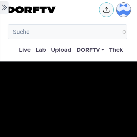
Skip to main content
User 
Hauptnavigation
Live
Lab
Upload
DORFTV
Thek