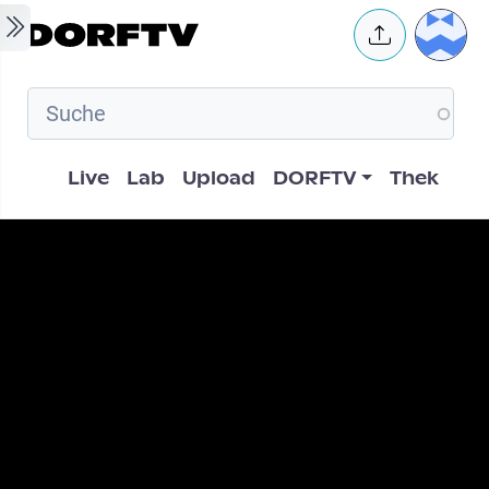
Skip to main content
User 
Hauptnavigation
Live
Lab
Upload
DORFTV
Thek