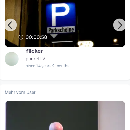
00:00:58
flicker
pocketTV
since 14 years 9 months
Mehr vom User