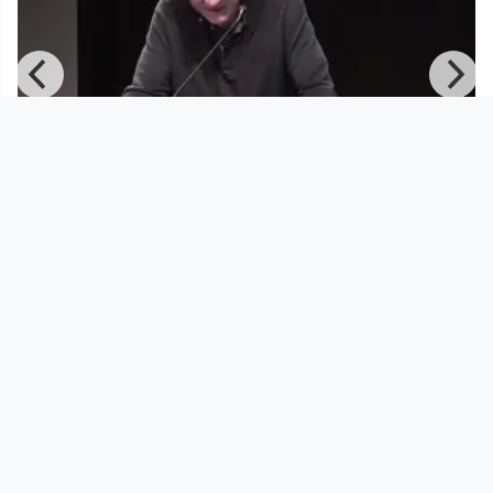
01:27:59
Ein 1000er mehr? Das
bedingungslose Grundeinkommen I
Erwerbs
EDUCATION TV / Wissensturm Linz
since 5 years 9 months
Footer 1
Charta für Community Fernsehen in Österreich
Datenschutzerklärung
Gesetze im Rundfunkbereich
Grundsätze der Programmgestaltung
Jugendschutzerklärung