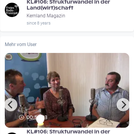
KL#106: Strukturwandel in der
Land(wirt)schaft
Kernland Magazin
since 8 years
Mehr vom User
00:55:23
KL#106: Strukturwandel in der