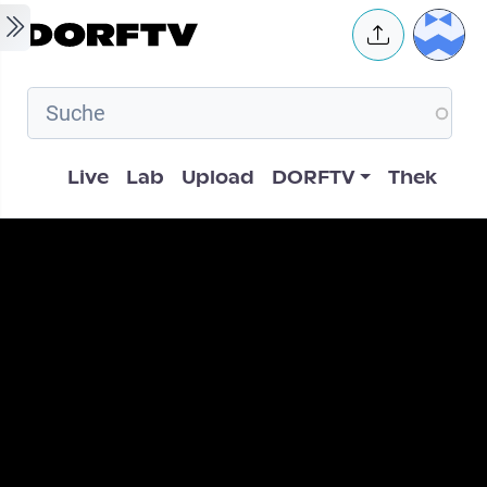
Skip to main content
User 
Hauptnavigation
Live
Lab
Upload
DORFTV
Thek