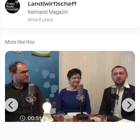
Land(wirt)schaft
Kernland Magazin
since 8 years
More like this
00:51:15
KL#124:
Wohltätigkeitsorganisationen