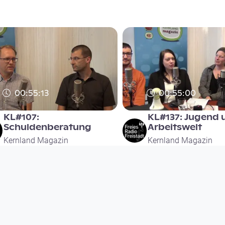
00:55:13
00:55:00
KL#107:
KL#137: Jugend 
Schuldenberatung
Arbeitswelt
Kernland Magazin
Kernland Magazin
since 8 years
since 7 years 5 months