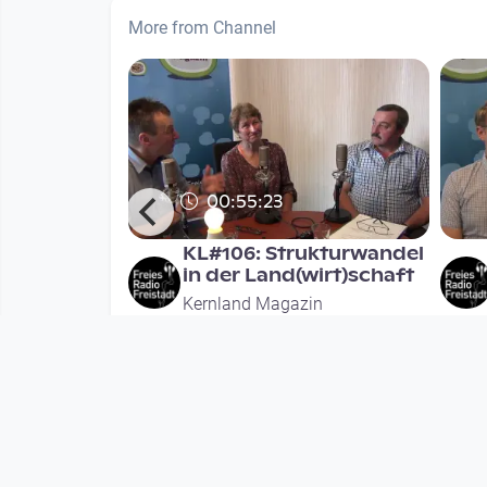
More from Channel
00:55:23
Jean
KL#106: Strukturwandel
in der Land(wirt)schaft
in
Kernland Magazin
nth
since 8 years
Mehr vom User