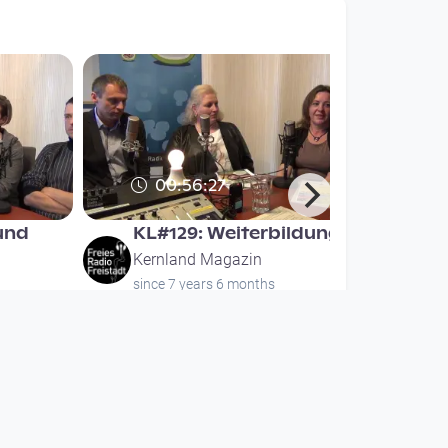
00:56:27
und
KL#129: Weiterbildung
Kernland Magazin
since 7 years 6 months