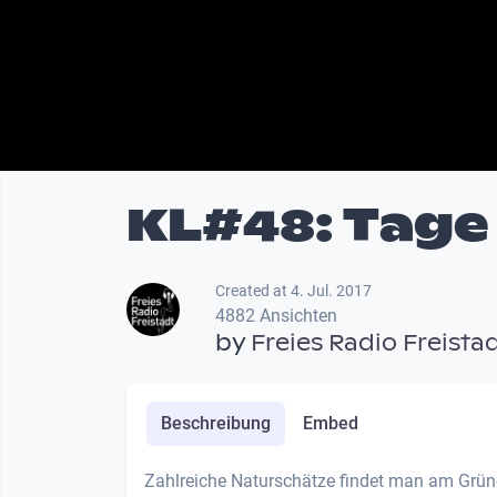
KL#48: Tage 
Created at 4. Jul. 2017
4882 Ansichten
by
Freies Radio Freista
Beschreibung
Embed
Zahlreiche Naturschätze findet man am Grün