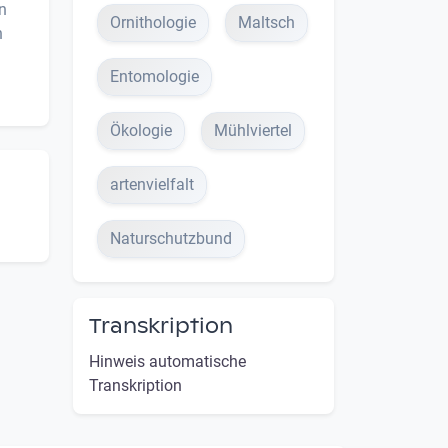
n
Ornithologie
Maltsch
n
Entomologie
Ökologie
Mühlviertel
artenvielfalt
Naturschutzbund
Transkription
Hinweis automatische
Transkription