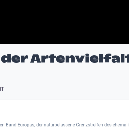
der Artenvielfal
dt
en Band Europas, der naturbelassene Grenzstreifen des ehemal