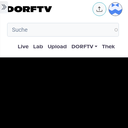
Skip to main content
User 
Hauptnavigation
Live
Lab
Upload
DORFTV
Thek