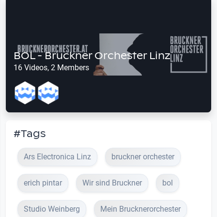
BOL - Bruckner Orchester Linz
16 Videos, 2 Members
#Tags
Ars Electronica Linz
bruckner orchester
erich pintar
Wir sind Bruckner
bol
Studio Weinberg
Mein Brucknerorchester