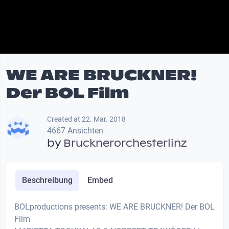
WE ARE BRUCKNER!
Der BOL Film
Created at 22. Mar. 2018
4667 Ansichten
by
Brucknerorchesterlinz
Beschreibung
Embed
BOLproductions presents: WE ARE BRUCKNER! Der BOL
Film