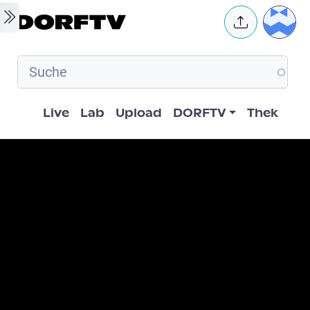
Skip to main content
User 
Hauptnavigation
Live
Lab
Upload
DORFTV
Thek