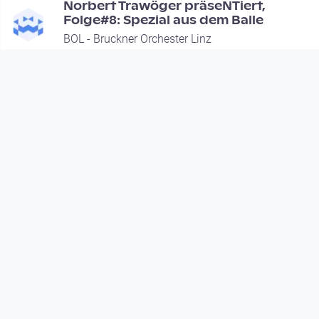
Norbert Trawöger präseNTiert,
Folge#8: Spezial aus dem Balle
BOL - Bruckner Orchester Linz
since 7 years 6 months
Footer 1
Charta für Community Fernsehen in Österreich
Datenschutzerklärung
Gesetze im Rundfunkbereich
Grundsätze der Programmgestaltung
Jugendschutzerklärung
Impressum & Haftungsausschluss
Nutzungsvereinbarung
Footer 2
Förderer & Partner
Geschäftsführung
Herausgeberin von dorf