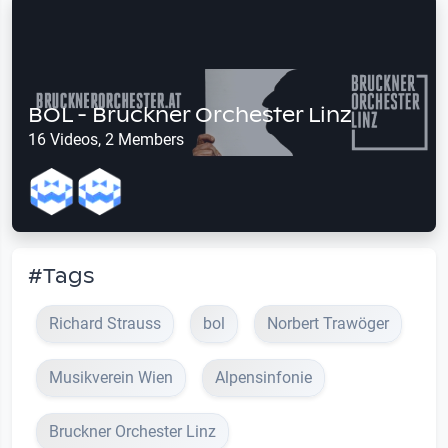
BOL - Bruckner Orchester Linz
16 Videos, 2 Members
#Tags
Richard Strauss
bol
Norbert Trawöger
Musikverein Wien
Alpensinfonie
Bruckner Orchester Linz