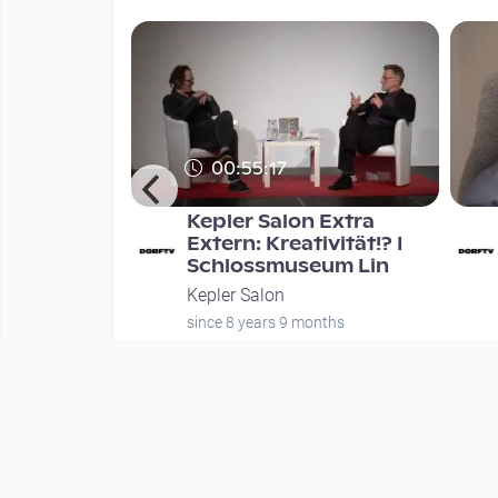
00:55:17
: Code and
Kepler Salon Extra
 kann man
Extern: Kreativität!? I
prach
Schlossmuseum Lin
Kepler Salon
nths
since 8 years 9 months
Mehr vom User