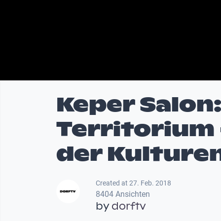
Keper Salon
Territoriu
der Kulture
Created at 27. Feb. 2018
8404 Ansichten
by
dorftv