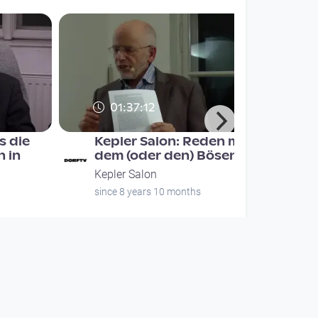
01:37:12
s die
Kepler Salon: Reden mit
n in
dem (oder den) Bösen?
Kepler Salon
since 8 years 10 months