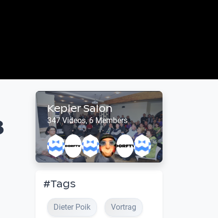
Kepler Salon
ß
347 Videos, 6 Members
#Tags
Dieter Poik
Vortrag