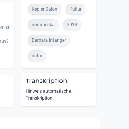
Kepler Salon
Kultur
noramerika
2018
n ist
Barbara Infanger
aus?
natur
Transkription
Hinweis automatische
Transkription