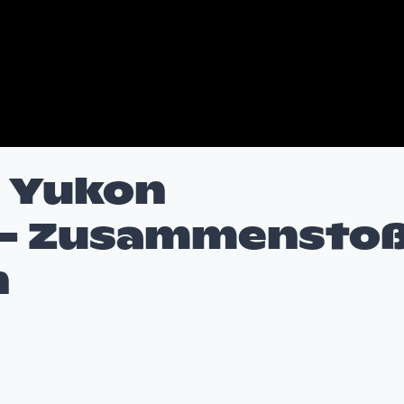
: Yukon
m - Zusammensto
n