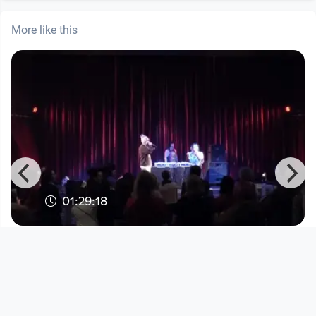
More like this
01:29:18
Rebeca LANE | Kulturverein Kino
Ebensee
Multiauge
since 9 years 6 months