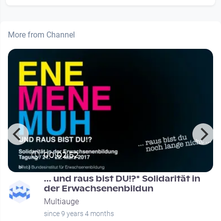
More from Channel
00:02:52
... und raus bist DU!?* Solidarität in
der Erwachsenenbildun
Multiauge
since 9 years 4 months