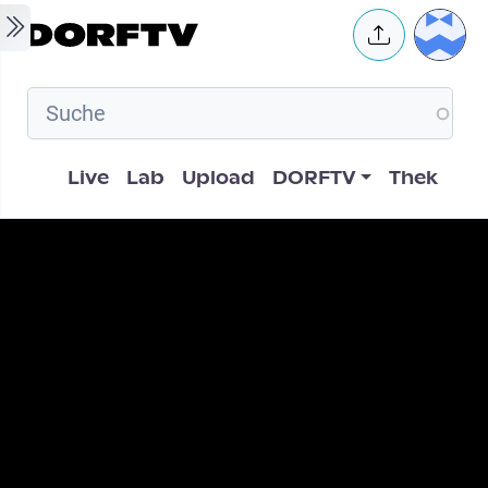
Skip to main content
User 
Hauptnavigation
Live
Lab
Upload
DORFTV
Thek