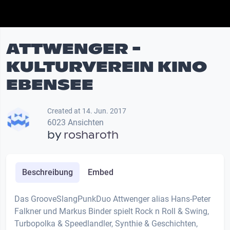
ATTWENGER -
KULTURVEREIN KINO
EBENSEE
Created at 14. Jun. 2017
6023 Ansichten
by
rosharoth
Beschreibung
Embed
Das GrooveSlangPunkDuo Attwenger alias Hans-Peter
Falkner und Markus Binder spielt Rock n Roll & Swing,
Turbopolka & Speedlandler, Synthie & Geschichten,