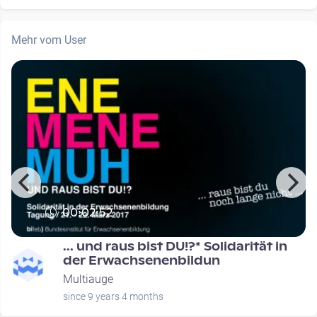
Mehr vom User
00:02:52
... und raus bist DU!?* Solidarität in
der Erwachsenenbildun
Multiauge
since 9 years 4 months