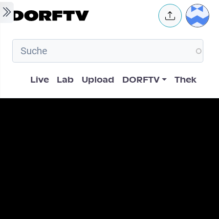
Skip to main content
User 
Hauptnavigation
Live
Lab
Upload
DORFTV
Thek