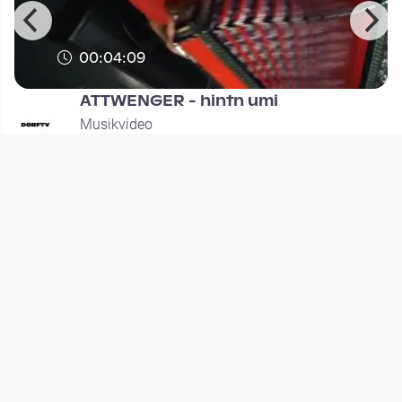
00:04:09
ATTWENGER - hintn umi
Musikvideo
since 11 years 11 months
Footer 1
Charta für Community Fernsehen in Österreich
Datenschutzerklärung
Gesetze im Rundfunkbereich
Grundsätze der Programmgestaltung
Jugendschutzerklärung
Impressum & Haftungsausschluss
Nutzungsvereinbarung