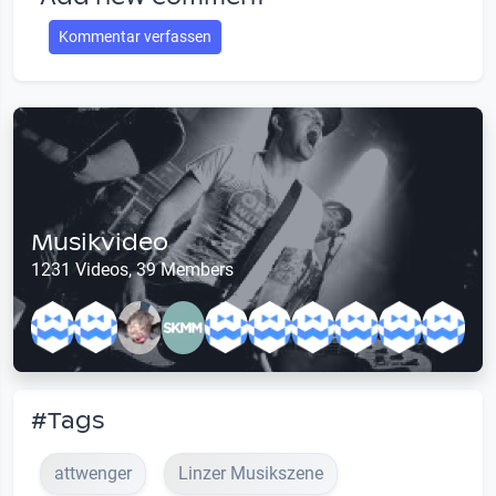
Kommentar verfassen
Musikvideo
1231 Videos, 39 Members
#Tags
attwenger
Linzer Musikszene