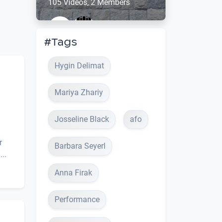
105 Videos, 2 Members
#Tags
Hygin Delimat
Mariya Zhariy
Josseline Black
afo
r
Barbara Seyerl
..
Anna Firak
Performance