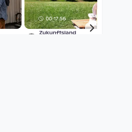
00:17:56
Zukunftsland
| Hinterstoder
afo architekturforum
oberösterreich
since 7 years 2 months