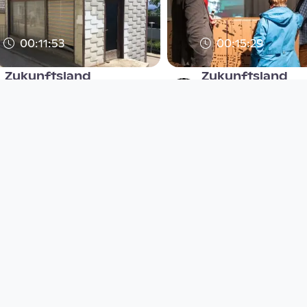
00:11:53
00:15:29
Zukunftsland
Zukunftsland
| Wolfsegg
| Ottensheim
afo architekturforum
afo architekturforum
oberösterreich
oberösterreich
since 7 years 2 months
since 7 years 2 months