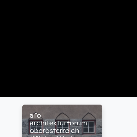
afo
architekturforum
oberösterreich