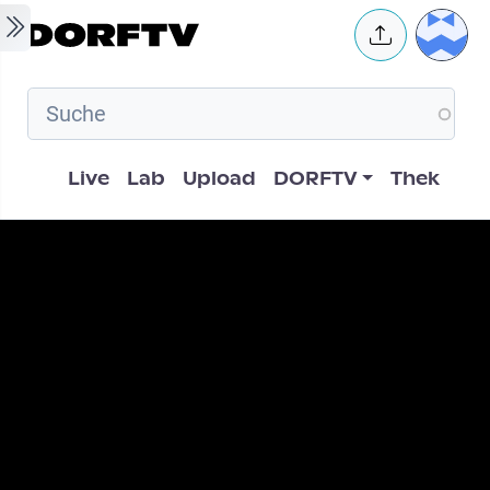
Skip to main content
User 
Hauptnavigation
Live
Lab
Upload
DORFTV
Thek