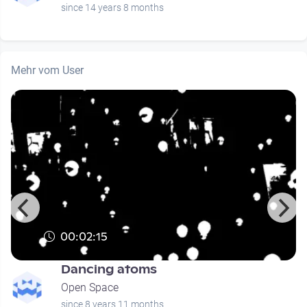
since 14 years 8 months
Mehr vom User
00:02:15
Dancing atoms
Open Space
since 8 years 11 months