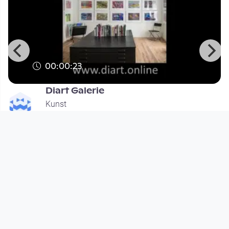
00:00:23
Diart Galerie
Kunst
since 10 years
Footer 1
Charta für Community Fernsehen in Österreich
Datenschutzerklärung
Gesetze im Rundfunkbereich