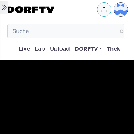
Skip to main content
User 
Hauptnavigation
Live
Lab
Upload
DORFTV
Thek