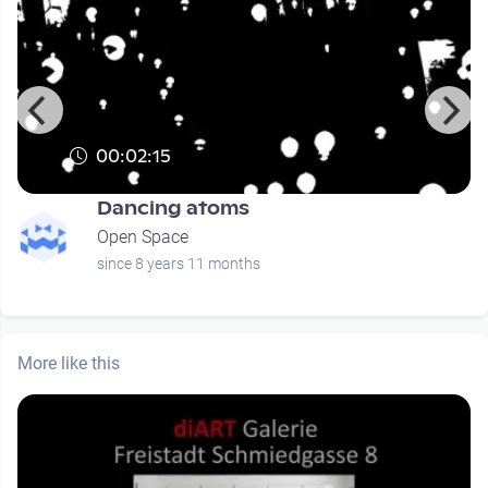
00:02:15
Dancing atoms
Open Space
since 8 years 11 months
More like this