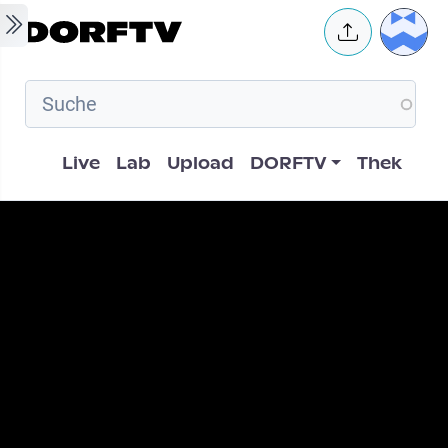
Skip to main content
User 
Hauptnavigation
Live
Lab
Upload
DORFTV
Thek