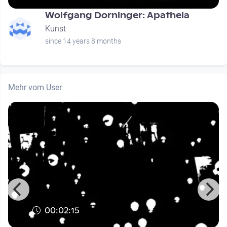
Wolfgang Dorninger: Apatheia
Kunst
since 14 years 8 months
Mehr vom User
00:02:15