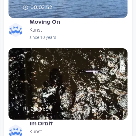
00:02:52
Moving On
Kunst
since 10 years
00:01:54
Im Orbit
Kunst