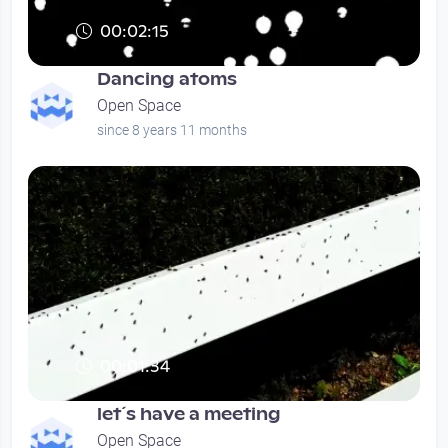
00:02:15
Dancing atoms
Open Space
since 8 years 11 months
00:01:34
let´s have a meeting
Open Space