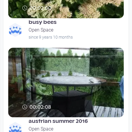
00:02:00
busy bees
Open Space
since 9 years 10 months
00:02:08
austrian summer 2016
Open Space