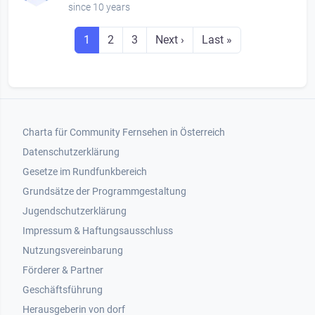
since 10 years
Seitennummerierung
Seite
Seite
Seite
Next page
Last page
1
2
3
Next ›
Last »
Footer 1
Charta für Community Fernsehen in Österreich
Datenschutzerklärung
Gesetze im Rundfunkbereich
Grundsätze der Programmgestaltung
Jugendschutzerklärung
Impressum & Haftungsausschluss
Nutzungsvereinbarung
Footer 2
Förderer & Partner
Geschäftsführung
Herausgeberin von dorf