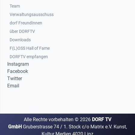
Team
Verwaltungsausschuss
dorf FreundInnen
Footer 3
über DORFTV
Downloads
F(L)OSS Hall of Fame
Footer 4
DORFTV empfangen
Instagram
Facebook
Twitter
Email
Alle Rechte vorbehalten ©
2026
DORF TV
GmbH
Gruberstrasse 74 / 1. Stock c/o Matrix e.V. Kunst,
Kultur Medien 4020 Linz