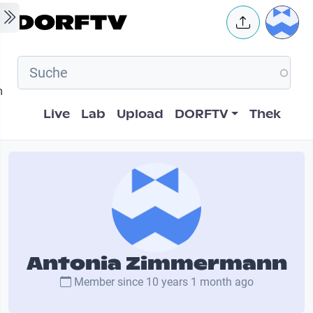
Skip to main content
User 
m
Hauptnavigation
Live
Lab
Upload
DORFTV
Thek
Antonia Zimmermann
Member since
10 years 1 month ago