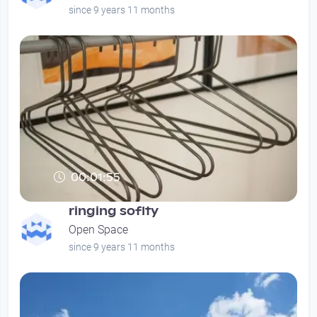
since 9 years 11 months
00:01:55
ringing soflty
Open Space
since 9 years 11 months