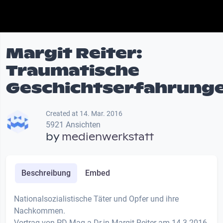
Margit Reiter:
Traumatische
Geschichtserfahrunge
Created at 14. Mar. 2016
5921 Ansichten
by
medienwerkstatt
Beschreibung
Embed
Nationalsozialistische Täter und Opfer und ihre
Nachkommen.
Vortrag von PD Mag.a Dr.in Margit Reiter am 14.3.2016