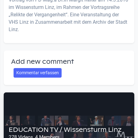
im Wissensturm Linz, im Rahmen der Vortragsreihe
„Relikte der Vergangenheit“. Eine Veranstaltung der
VHS Linz in Zusammenarbeit mit dem Archiv der Stadt
Linz.
Add new comment
Kommentar verfassen
EDUCATION TV / Wissensturm Linz
278 Videos, 4 Members