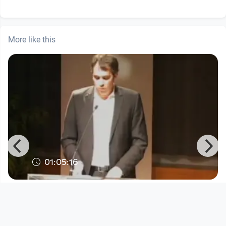
More like this
01:05:16
Florian Wenninger: Der
Austrofaschismus als umkämpftes
Terri
EDUCATION TV / Wissensturm Linz