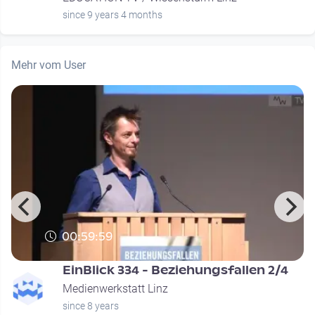
since 9 years 4 months
Mehr vom User
00:59:59
EinBlick 334 - Beziehungsfallen 2/4
Medienwerkstatt Linz
since 8 years