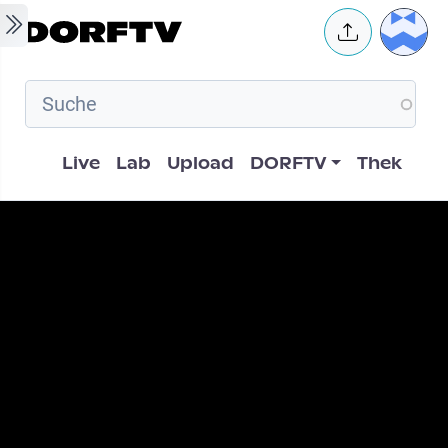
Skip to main content
User 
Hauptnavigation
Live
Lab
Upload
DORFTV
Thek