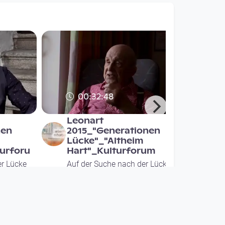
00:32:48
Leonart
nen
2015_"Generationen
Lücke"_"Altheim
turforu
Hart"_Kulturforum
er Lücke
Auf der Suche nach der Lücke
s
since 10 years 10 months