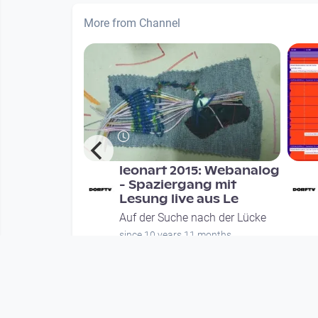
More from Channel
_Auf der
leonart 2015: Webanalog
der Lücke_
- Spaziergang mit
ayr_ur
Lesung live aus Le
ch der Lücke
Auf der Suche nach der Lücke
onths
since 10 years 11 months
Mehr vom User