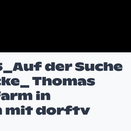
5_Auf der Suche
cke_ Thomas
farm in
 mit dorftv