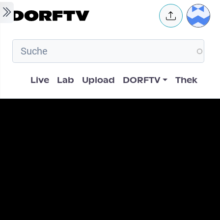
Skip to main content
User 
Hauptnavigation
Live
Lab
Upload
DORFTV
Thek