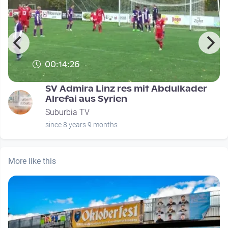
00:14:26
T
SV Admira Linz res mit Abdulkader
Alrefai aus Syrien
Suburbia TV
since 8 years 9 months
More like this