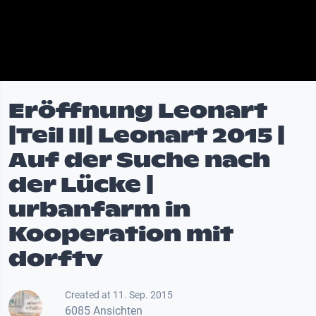
Eröffnung Leonart
|Teil II| Leonart 2015 |
Auf der Suche nach
der Lücke |
urbanfarm in
Kooperation mit
dorftv
Created at 11. Sep. 2015
6085 Ansichten