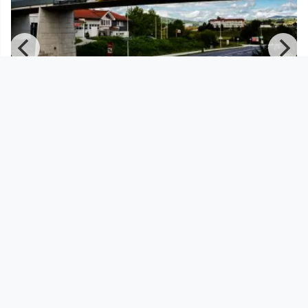
00:43:17
leonart 2015 | Eröffnung_Teil I | mit
Martin Wassermaier
KUVA TV
since 10 years 11 months
Footer 1
Charta für Community Fernsehen in Österreich
Datenschutzerklärung
Gesetze im Rundfunkbereich
Grundsätze der Programmgestaltung
Jugendschutzerklärung