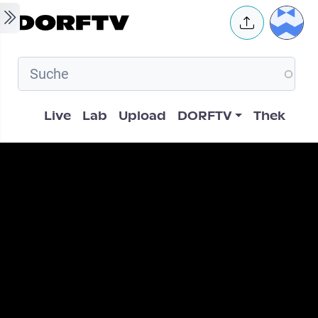
Skip to main content
User 
Hauptnavigation
Live
Lab
Upload
DORFTV
Thek