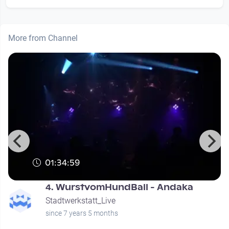
More from Channel
01:34:59
4. WurstvomHundBall - Andaka
Stadtwerkstatt_Live
since 7 years 5 months