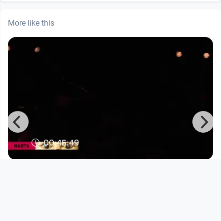
More like this
00:45:49
Der Mob #12 Stadtwerkstatt Linz -
Marta
Stadtwerkstatt_Live
since 11 years 4 months