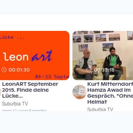
00:01:30
00:33:18
LeonART September
Kurt Mitterndor
2015. Finde deine
Hamza Awad im
Lücke...
Gespräch. "Ohn
Heimat
Suburbia TV
Suburbia TV
since 11 years 5 months
since 10 years 11 month