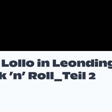
Lollo in Leondin
k ’n’ Roll_Teil 2