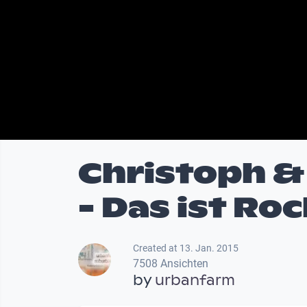
Christoph & 
- Das ist Roc
Created at 13. Jan. 2015
7508 Ansichten
by
urbanfarm