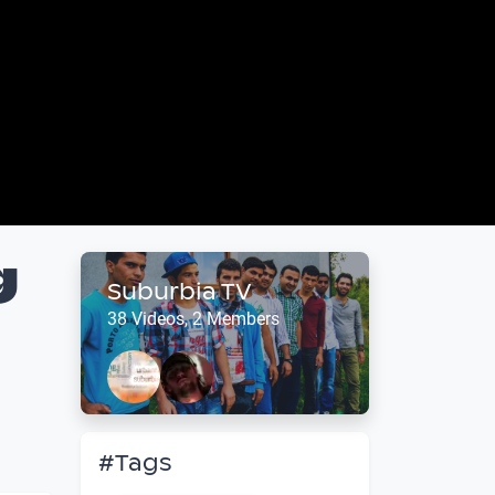
g
Suburbia TV
38 Videos, 2 Members
#Tags