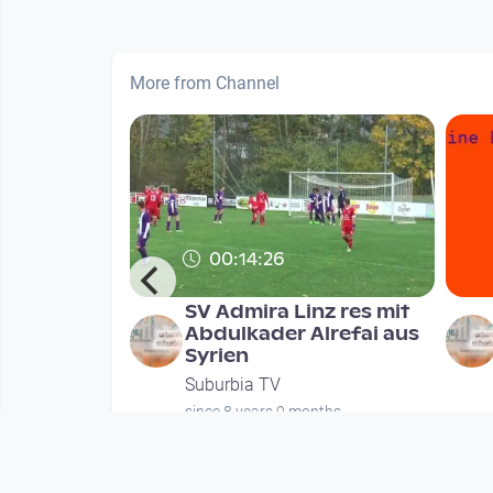
More from Channel
00:14:26
uzung am
SV Admira Linz res mit
Abdulkader Alrefai aus
ptember
Syrien
Suburbia TV
since 8 years 9 months
months