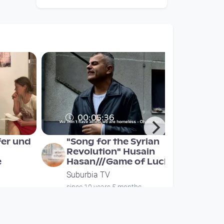
00:05:36
fer und
"Song for the Syrian
Revolution" Husain
e
Hasan///Game of Luck
Suburbia TV
since 10 years 5 months
s