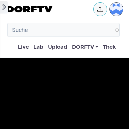
Skip to main content
User 
Hauptnavigation
Live
Lab
Upload
DORFTV
Thek