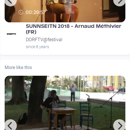
00:29:57
SUNNSEITN 2018 - Arnaud Méthivier
(FR)
DORFTV@festival
since 8 years
More like this