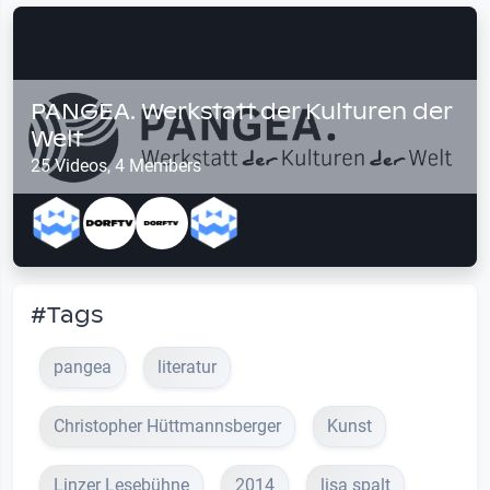
PANGEA. Werkstatt der Kulturen der
Welt
25 Videos, 4 Members
#Tags
pangea
literatur
Christopher Hüttmannsberger
Kunst
Linzer Lesebühne
2014
lisa spalt