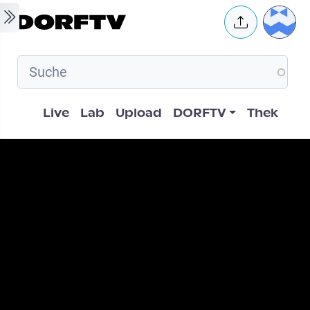
Skip to main content
User 
Hauptnavigation
Live
Lab
Upload
DORFTV
Thek