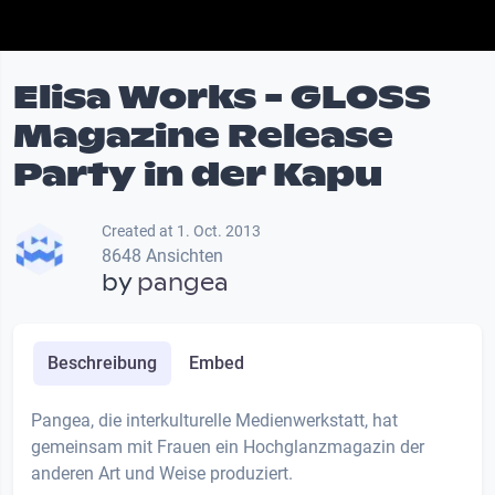
Elisa Works - GLOSS
Magazine Release
Party in der Kapu
Created at 1. Oct. 2013
8648 Ansichten
by
pangea
Beschreibung
Embed
Pangea, die interkulturelle Medienwerkstatt, hat
gemeinsam mit Frauen ein Hochglanzmagazin der
anderen Art und Weise produziert.