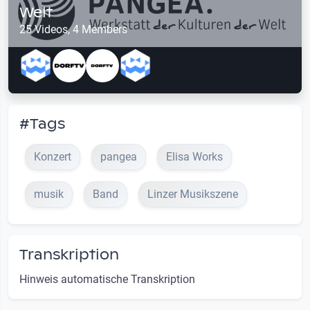
Welt
25 Videos, 4 Members
#Tags
Konzert
pangea
Elisa Works
musik
Band
Linzer Musikszene
Transkription
Hinweis automatische Transkription