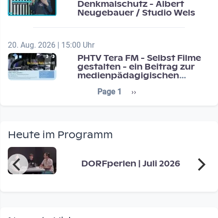
Denkmalschutz - Albert
Neugebauer / Studio Wels
20. Aug. 2026 | 15:00 Uhr
PHTV Tera FM - Selbst Filme
gestalten - ein Beitrag zur
medienpädagigischen
Schulentwicklung
Seitennummerierung
Next page
Page 1
››
Heute im Programm
DORFperlen | Juli 2026