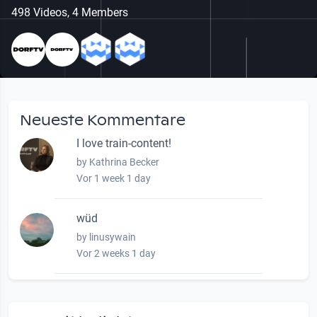
498 Videos, 4 Members
Neueste Kommentare
I love train-content!
by Kathrina Becker
Vor 1 week 1 day
wüd
by linusywain
Vor 2 weeks 1 day
wow amazing, superior!!!!
by Verena Treul