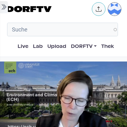
Skip to main content
User 
Hauptnavigation
Live
Lab
Upload
DORFTV
Thek