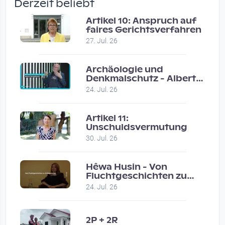
Derzeit beliebt
Vor 2 weeks 1 day
Artikel 10: Anspruch auf
faires Gerichtsverfahren
Coole Sendung, tolle…
27. Jul. 26
by ulrich
Vor 1 month 1 week
Archäologie und
Denkmalschutz - Albert
Neugebauer / Studio
Eure Show war super :-)…
24. Jul. 26
Wels
by miklas_wauzler
Vor 1 month 1 week
Artikel 11:
Unschuldsvermutung
30. Jul. 26
Hêwa Husin - Von
Fluchtgeschichten zu
Erfolgsstories
24. Jul. 26
2P + 2R