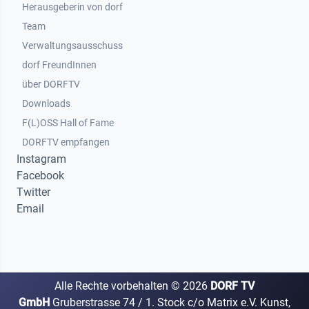
Herausgeberin von dorf
Team
Verwaltungsausschuss
dorf FreundInnen
Footer 3
über DORFTV
Downloads
F(L)OSS Hall of Fame
Footer 4
DORFTV empfangen
Instagram
Facebook
Twitter
Email
Alle Rechte vorbehalten ©
2026
DORF TV
GmbH
Gruberstrasse 74 / 1. Stock c/o Matrix e.V. Kunst,