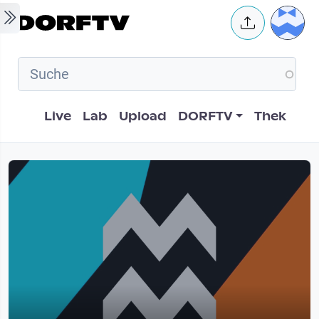
Skip to main content
User 
Hauptnavigation
Live
Lab
Upload
DORFTV
Thek