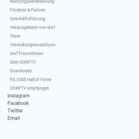
Nutzungsvereinbarung
Footer 2
Förderer & Partner
Geschäftsführung
Herausgeberin von dorf
Team
Verwaltungsausschuss
dorf FreundInnen
Footer 3
über DORFTV
Downloads
F(L)OSS Hall of Fame
Footer 4
DORFTV empfangen
Instagram
Facebook
Twitter
Email