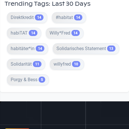
Trending Tags: Last 30 Days
Direktkredit
#habitat
14
14
habiTAT
Willy*Fred
14
14
habitäter*in
Solidarisches Statement
14
13
Solidarität
willyfred
11
10
Porgy & Bess
5