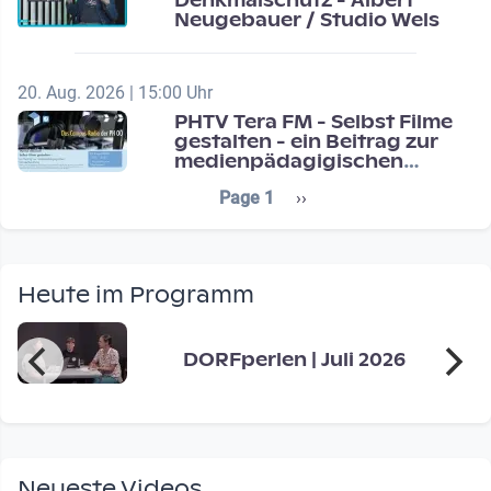
Denkmalschutz - Albert
Neugebauer / Studio Wels
20. Aug. 2026 | 15:00 Uhr
PHTV Tera FM - Selbst Filme
gestalten - ein Beitrag zur
medienpädagigischen
Schulentwicklung
Seitennummerierung
Next page
Page 1
››
Heute im Programm
DORFperlen | Juli 2026
Neueste Videos