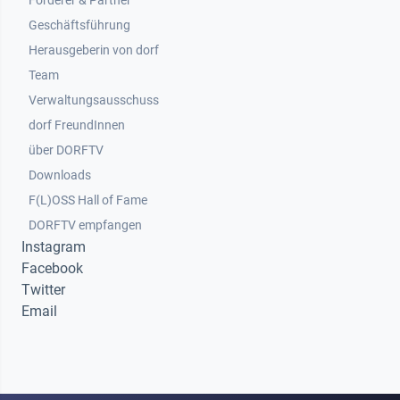
Förderer & Partner
Geschäftsführung
Herausgeberin von dorf
Team
Verwaltungsausschuss
dorf FreundInnen
Footer 3
über DORFTV
Downloads
F(L)OSS Hall of Fame
Footer 4
DORFTV empfangen
Instagram
Facebook
Twitter
Email