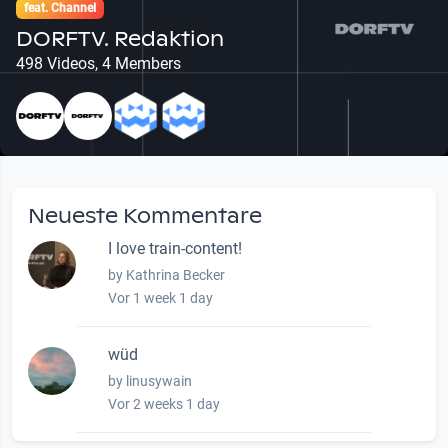
feat. Channel
DORFTV. Redaktion
498 Videos, 4 Members
Neueste Kommentare
I love train-content!
by Kathrina Becker
Vor 1 week 1 day
wüd
by linusywain
Vor 2 weeks 1 day