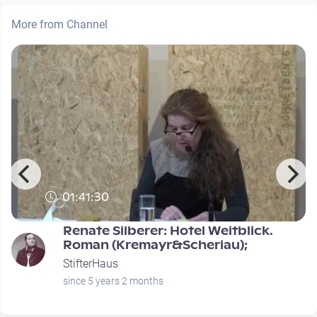
More from Channel
01:41:30
Renate Silberer: Hotel Weitblick.
Roman (Kremayr&Scheriau);
StifterHaus
since 5 years 2 months