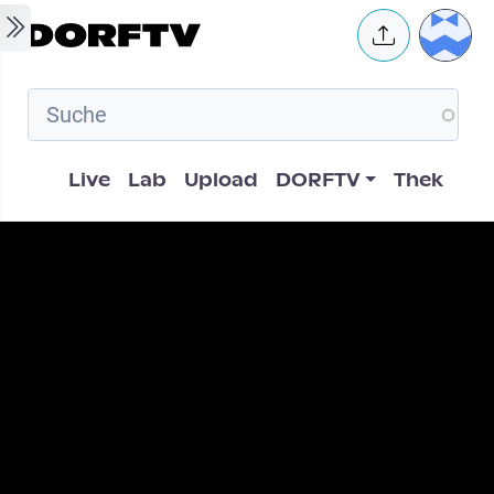
Skip to main content
User 
Hauptnavigation
Live
Lab
Upload
DORFTV
Thek