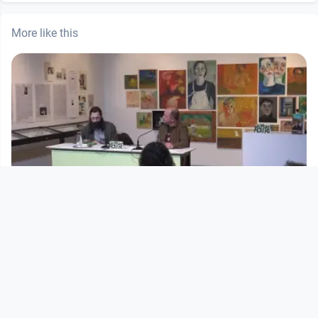
More like this
01:02:58
CLEMENS J. SETZ: "Das Buch zum
Film" (Jung und Jung)
StifterHaus
since 5 months 1 week