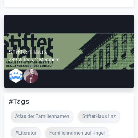
StifterHaus
289 Videos, 2 Members
#Tags
Atlas der Familiennamen
StifterHaus linz
#Literatur
Familiennamen auf -inger