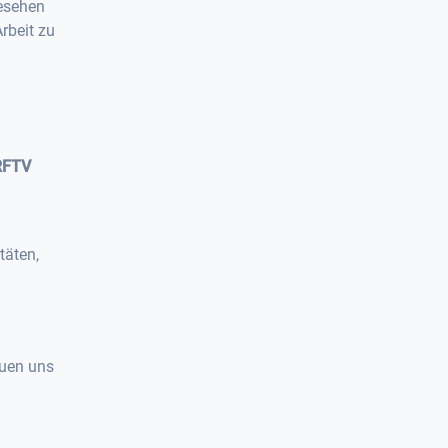
gesehen
rbeit zu
RFTV
täten,
euen uns