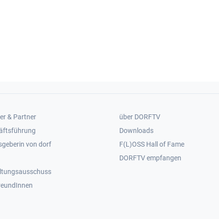
er 2
Footer 3
er & Partner
über DORFTV
äftsführung
Downloads
geberin von dorf
F(L)OSS Hall of Fame
Footer 4
DORFTV empfangen
ltungsausschuss
reundInnen