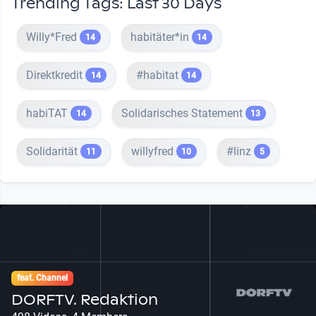
Trending Tags: Last 30 Days
Willy*Fred
habitäter*in
14
14
Direktkredit
#habitat
14
14
habiTAT
Solidarisches Statement
14
13
Solidarität
willyfred
#linz
11
10
5
feat. Channel
DORFTV. Redaktion