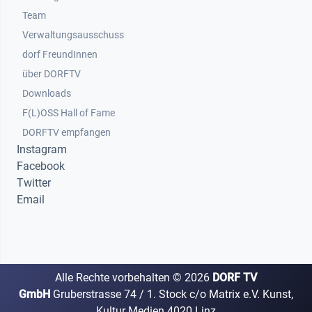
Team
Verwaltungsausschuss
dorf FreundInnen
Footer 3
über DORFTV
Downloads
F(L)OSS Hall of Fame
Footer 4
DORFTV empfangen
Instagram
Facebook
Twitter
Email
Alle Rechte vorbehalten ©
2026
DORF TV
GmbH
Gruberstrasse 74 / 1. Stock c/o Matrix e.V. Kunst,
Kultur Medien 4020 Linz