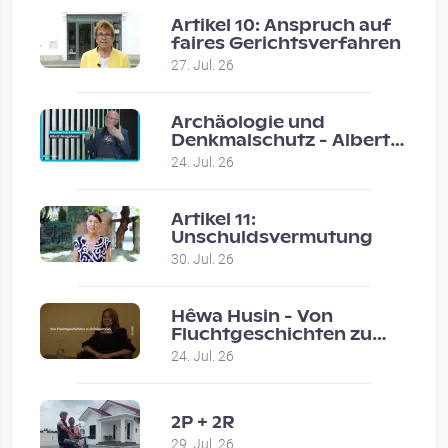
Artikel 10: Anspruch auf
faires Gerichtsverfahren
Coole Sendung, tolle…
27. Jul. 26
by ulrich
Vor 1 month 1 week
Archäologie und
Denkmalschutz - Albert
Neugebauer / Studio
Eure Show war super :-)…
24. Jul. 26
Wels
by miklas_wauzler
Vor 1 month 1 week
Artikel 11:
Unschuldsvermutung
30. Jul. 26
Hêwa Husin - Von
Fluchtgeschichten zu
Erfolgsstories
24. Jul. 26
2P + 2R
29. Jul. 26