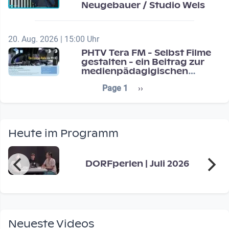
Neugebauer / Studio Wels
20. Aug. 2026 | 15:00 Uhr
PHTV Tera FM - Selbst Filme
gestalten - ein Beitrag zur
medienpädagigischen
Schulentwicklung
Seitennummerierung
Next page
Page 1
››
Heute im Programm
DORFperlen | Juli 2026
Neueste Videos