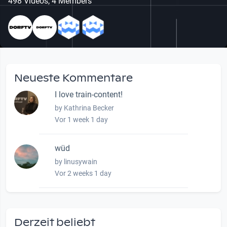
498 Videos, 4 Members
Neueste Kommentare
I love train-content!
by Kathrina Becker
Vor 1 week 1 day
wüd
by linusywain
Vor 2 weeks 1 day
wow amazing, superior!!!!
by Verena Treul
Derzeit beliebt
Vor 2 weeks 1 day