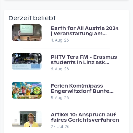
wow amazing, superior!!!!
by Verena Treul
Derzeit beliebt
Vor 2 weeks 3 days
Earth for All Austria 2024
| Veranstaltung am
Coole Sendung, tolle…
8.7.2024
4. Aug. 26
by ulrich
Vor 1 month 2 weeks
PHTV Tera FM - Erasmus
students in Linz ask
people on road for
Eure Show war super :-)…
6. Aug. 26
recommendations
by miklas_wauzler
Vor 1 month 2 weeks
Ferien Kom(m)pass
Engerwitzdorf Bunte
Hundestunde
5. Aug. 26
Artikel 10: Anspruch auf
faires Gerichtsverfahren
27. Jul. 26