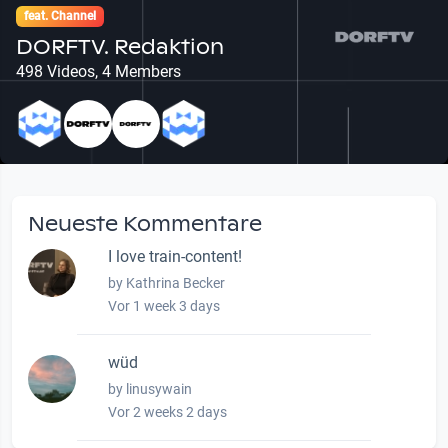
feat. Channel
DORFTV. Redaktion
498 Videos, 4 Members
Neueste Kommentare
I love train-content!
by Kathrina Becker
Vor 1 week 3 days
wüd
by linusywain
Vor 2 weeks 2 days