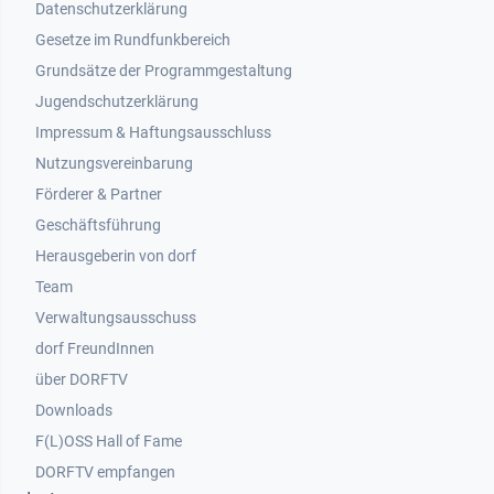
Datenschutzerklärung
Gesetze im Rundfunkbereich
Grundsätze der Programmgestaltung
Jugendschutzerklärung
Impressum & Haftungsausschluss
Nutzungsvereinbarung
Footer 2
Förderer & Partner
Geschäftsführung
Herausgeberin von dorf
Team
Verwaltungsausschuss
dorf FreundInnen
Footer 3
über DORFTV
Downloads
F(L)OSS Hall of Fame
Footer 4
DORFTV empfangen