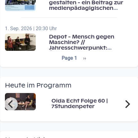
gestalten - ein Beitrag zur
medienpädagigischen
Schulentwicklung
1. Sep. 2026 | 20:30 Uhr
Depot - Mensch gegen
Maschine? //
Jahresschwerpunkt:
Übergänge / Transitions
Seitennummerierung
Next page
Page 1
››
Heute im Programm
Oida Echt Folge 60 |
7Stundenpeter