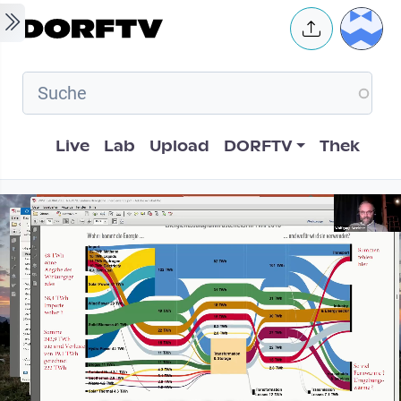
Skip to main content
User 
Hauptnavigation
Live
Lab
Upload
DORFTV
Thek