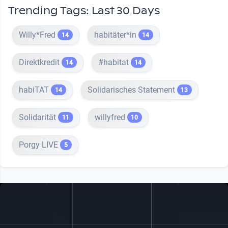
Trending Tags: Last 30 Days
Willy*Fred
habitäter*in
14
14
Direktkredit
#habitat
14
14
habiTAT
Solidarisches Statement
14
13
Solidarität
willyfred
11
10
Porgy LIVE
5