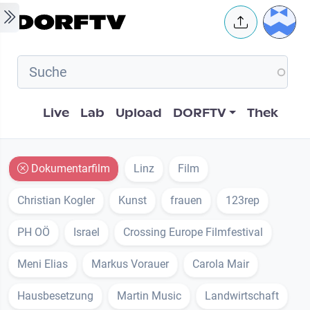
Skip to main content
User 
Hauptnavigation
Live
Lab
Upload
DORFTV
Thek
Dokumentarfilm
Linz
Film
Christian Kogler
Kunst
frauen
123rep
PH OÖ
Israel
Crossing Europe Filmfestival
Meni Elias
Markus Vorauer
Carola Mair
Hausbesetzung
Martin Music
Landwirtschaft