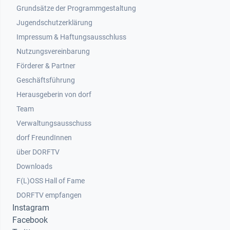
Grundsätze der Programmgestaltung
Jugendschutzerklärung
Impressum & Haftungsausschluss
Nutzungsvereinbarung
Footer 2
Förderer & Partner
Geschäftsführung
Herausgeberin von dorf
Team
Verwaltungsausschuss
dorf FreundInnen
Footer 3
über DORFTV
Downloads
F(L)OSS Hall of Fame
Footer 4
DORFTV empfangen
Instagram
Facebook