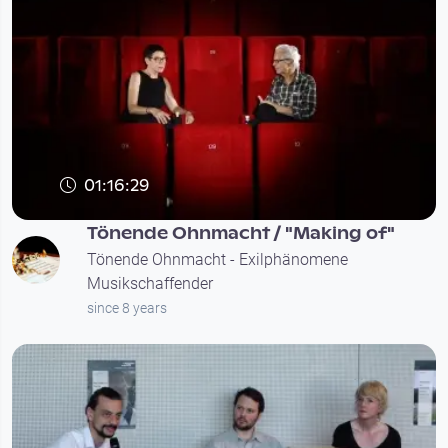
01:16:29
Tönende Ohnmacht / "Making of"
Tönende Ohnmacht - Exilphänomene
Musikschaffender
since 8 years