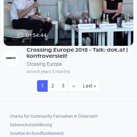
01:54:44
Crossing Europe 2018 - Talk: dok.at |
kontroversiell!
Crossing Europe
since 8 years 3 months
Seitennummerierung
Seite
Seite
Seite
Next page
Last page
1
2
3
››
Last »
Footer 1
Charta für Community Fernsehen in Österreich
Datenschutzerklärung
Gesetze im Rundfunkbereich