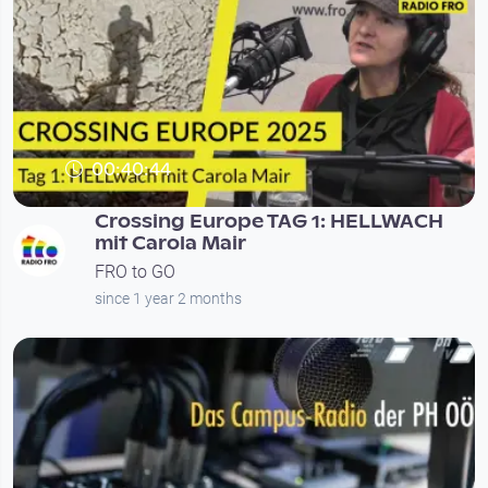
00:40:44
Crossing Europe TAG 1: HELLWACH
mit Carola Mair
FRO to GO
since 1 year 2 months