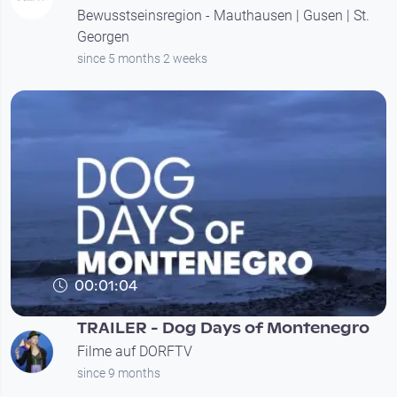
Bewusstseinsregion - Mauthausen | Gusen | St.
Georgen
since 5 months 2 weeks
00:01:04
TRAILER - Dog Days of Montenegro
Filme auf DORFTV
since 9 months