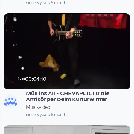
since 5 years 5 months
00:04:10
Müll ins All - CHEVAPCICI & die
Antikörper beim Kulturwinter
Musikvideo
since 5 years 5 months