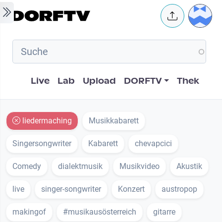
Skip to main content
User 
Hauptnavigation
Live
Lab
Upload
DORFTV
Thek
liedermaching
Musikkabarett
Singersongwriter
Kabarett
chevapcici
Comedy
dialektmusik
Musikvideo
Akustik
live
singer-songwriter
Konzert
austropop
makingof
#musikausösterreich
gitarre