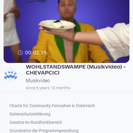
00:02:35
WOHLSTANDSWAMPE (Musikvideo) -
CHEVAPCICI
Musikvideo
since 6 years 10 months
Footer 1
Charta für Community Fernsehen in Österreich
Datenschutzerklärung
Gesetze im Rundfunkbereich
Grundsätze der Programmgestaltung