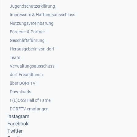
Jugendschutzerklärung
Impressum & Haftungsausschluss
Nutzungsvereinbarung
Footer 2
Förderer & Partner
Geschäftsführung
Herausgeberin von dorf
Team
Verwaltungsausschuss
dorf FreundInnen
Footer 3
über DORFTV
Downloads
F(L)OSS Hall of Fame
Footer 4
DORFTV empfangen
Instagram
Facebook
Twitter