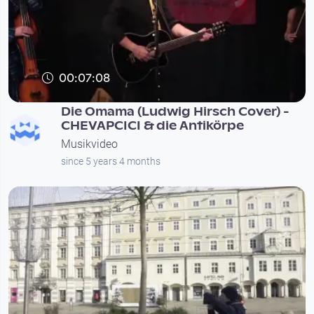
00:07:08
Die Omama (Ludwig Hirsch Cover) -
CHEVAPCICI & die Antikörpe
Musikvideo
since 5 years 4 months