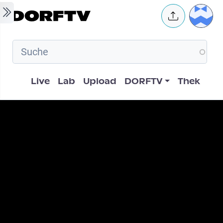
Skip to main content
User 
Hauptnavigation
Live
Lab
Upload
DORFTV
Thek