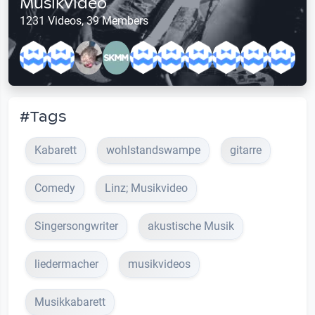
Musikvideo
1231 Videos, 39 Members
#Tags
Kabarett
wohlstandswampe
gitarre
Comedy
Linz; Musikvideo
Singersongwriter
akustische Musik
liedermacher
musikvideos
Musikkabarett