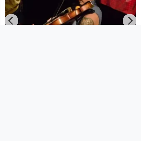
00:05:04
-
Danke Corona - CHEVAPCICI & die
Antikörper LIVE beim Kulturw
Musikvideo
since 5 years 5 months
Footer 1
Charta für Community Fernsehen in Österreich
Datenschutzerklärung
Gesetze im Rundfunkbereich
Grundsätze der Programmgestaltung
Jugendschutzerklärung