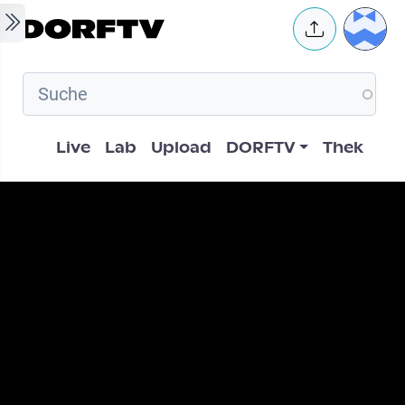
Skip to main content
User 
Hauptnavigation
Live
Lab
Upload
DORFTV
Thek