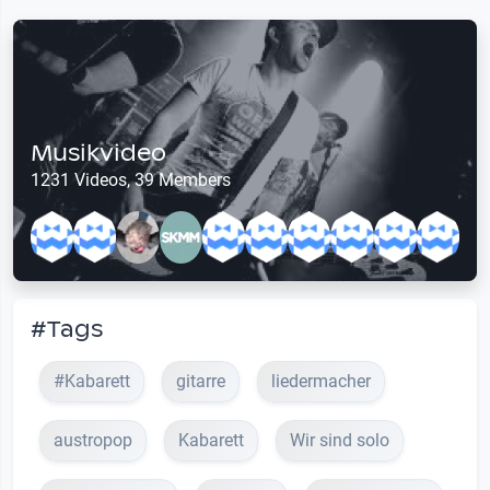
Musikvideo
1231 Videos, 39 Members
#Tags
#Kabarett
gitarre
liedermacher
austropop
Kabarett
Wir sind solo