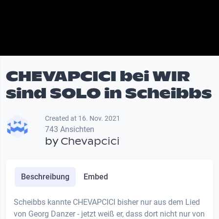
CHEVAPCICI bei WIR
sind SOLO in Scheibbs
Created at 16. Nov. 2021
743 Ansichten
by
Chevapcici
Beschreibung
Embed
Scheibbs kannte CHEVAPCICI bisher nur aus dem Lied
von Georg Danzer - jetzt weiß er, dass dort nicht nur von