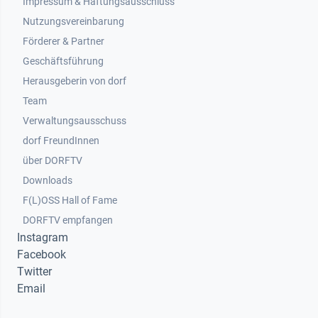
Impressum & Haftungsausschluss
Nutzungsvereinbarung
Footer 2
Förderer & Partner
Geschäftsführung
Herausgeberin von dorf
Team
Verwaltungsausschuss
dorf FreundInnen
Footer 3
über DORFTV
Downloads
F(L)OSS Hall of Fame
Footer 4
DORFTV empfangen
Instagram
Facebook
Twitter
Email