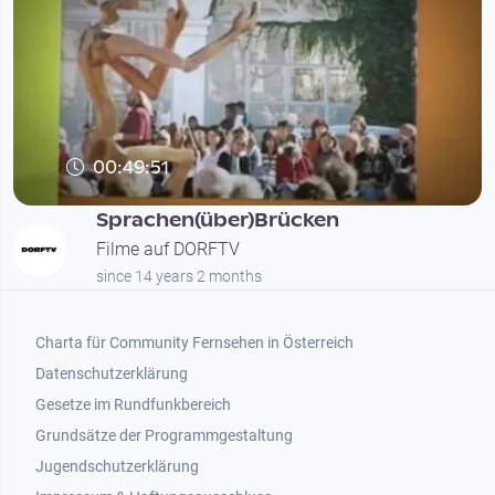
00:49:51
Sprachen(über)Brücken
Filme auf DORFTV
since 14 years 2 months
Footer 1
Charta für Community Fernsehen in Österreich
Datenschutzerklärung
Gesetze im Rundfunkbereich
Grundsätze der Programmgestaltung
Jugendschutzerklärung